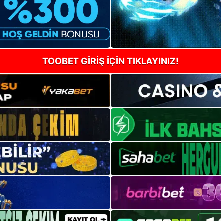
TOOBET GİRİŞ İÇİN TIKLAYINIZ!