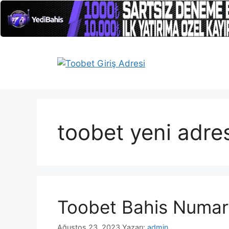
İçeriğe
atla
toobet yeni adres
Toobet Bahis Numara
Ağustos 23, 2023
Yazarı:
admin