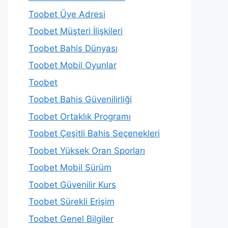
Toobet Üye Adresi
Toobet Müşteri İlişkileri
Toobet Bahis Dünyası
Toobet Mobil Oyunlar
Toobet
Toobet Bahis Güvenilirliği
Toobet Ortaklık Programı
Toobet Çeşitli Bahis Seçenekleri
Toobet Yüksek Oran Sporları
Toobet Mobil Sürüm
Toobet Güvenilir Kurs
Toobet Sürekli Erişim
Toobet Genel Bilgiler