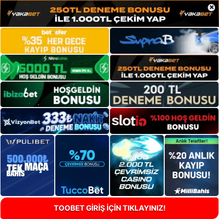
×
TOOBET GİRİŞ İÇİN TIKLAYINIZ!