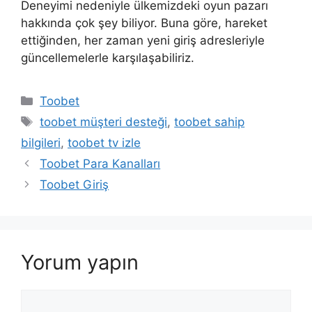
Deneyimi nedeniyle ülkemizdeki oyun pazarı
hakkında çok şey biliyor. Buna göre, hareket
ettiğinden, her zaman yeni giriş adresleriyle
güncellemelerle karşılaşabiliriz.
Kategoriler
Toobet
Etiketler
toobet müşteri desteği
,
toobet sahip
bilgileri
,
toobet tv izle
Yazı
Toobet Para Kanalları
dolaşımı
Toobet Giriş
Yorum yapın
Yorum