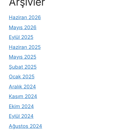
Arşivler
Haziran 2026
Mayıs 2026
Eylül 2025
Haziran 2025
Mayıs 2025
Şubat 2025
Ocak 2025
Aralık 2024
Kasım 2024
Ekim 2024
Eylül 2024
Ağustos 2024