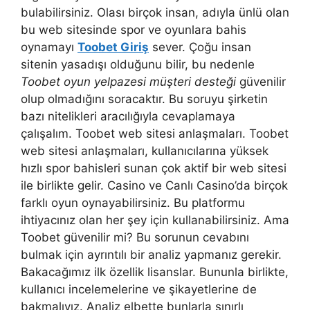
bulabilirsiniz. Olası birçok insan, adıyla ünlü olan
bu web sitesinde spor ve oyunlara bahis
oynamayı
Toobet Giriş
sever. Çoğu insan
sitenin yasadışı olduğunu bilir, bu nedenle
Toobet oyun yelpazesi müşteri desteği
güvenilir
olup olmadığını soracaktır. Bu soruyu şirketin
bazı nitelikleri aracılığıyla cevaplamaya
çalışalım. Toobet web sitesi anlaşmaları. Toobet
web sitesi anlaşmaları, kullanıcılarına yüksek
hızlı spor bahisleri sunan çok aktif bir web sitesi
ile birlikte gelir. Casino ve Canlı Casino’da birçok
farklı oyun oynayabilirsiniz. Bu platformu
ihtiyacınız olan her şey için kullanabilirsiniz. Ama
Toobet güvenilir mi? Bu sorunun cevabını
bulmak için ayrıntılı bir analiz yapmanız gerekir.
Bakacağımız ilk özellik lisanslar. Bununla birlikte,
kullanıcı incelemelerine ve şikayetlerine de
bakmalıyız. Analiz elbette bunlarla sınırlı