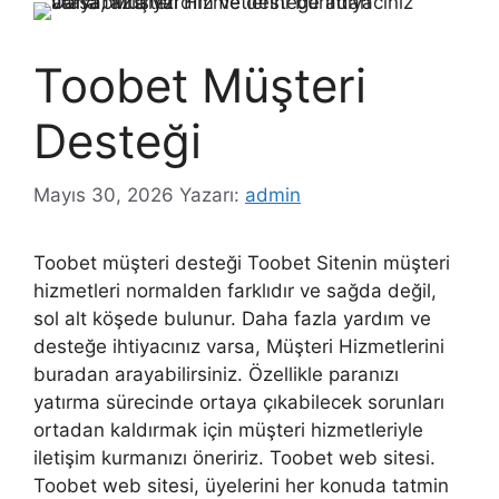
Toobet Müşteri
Desteği
Mayıs 30, 2026
Yazarı:
admin
Toobet müşteri desteği Toobet Sitenin müşteri
hizmetleri normalden farklıdır ve sağda değil,
sol alt köşede bulunur. Daha fazla yardım ve
desteğe ihtiyacınız varsa, Müşteri Hizmetlerini
buradan arayabilirsiniz. Özellikle paranızı
yatırma sürecinde ortaya çıkabilecek sorunları
ortadan kaldırmak için müşteri hizmetleriyle
iletişim kurmanızı öneririz. Toobet web sitesi.
Toobet web sitesi, üyelerini her konuda tatmin