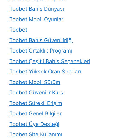
Toobet Bahis Dünyası
Toobet Mobil Oyunlar
Toobet
Toobet Bahis Güvenilirliği
Toobet Ortaklık Programı
Toobet Çeşitli Bahis Seçenekleri
Toobet Yüksek Oran Sporları
Toobet Mobil Sürüm
Toobet Güvenilir Kurs
Toobet Sürekli Erişim
Toobet Genel Bilgiler
Toobet Üye Desteği
Toobet Site Kullanımı