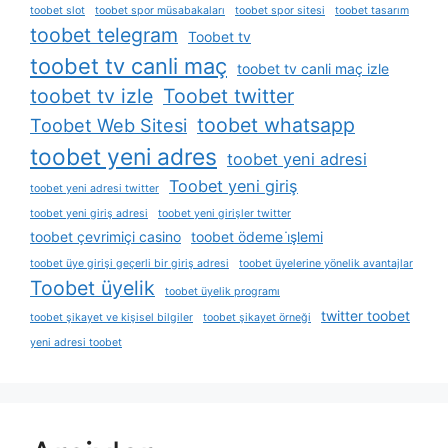
toobet slot
toobet spor müsabakaları
toobet spor sitesi
toobet tasarım
toobet telegram
Toobet tv
toobet tv canli maç
toobet tv canli maç izle
toobet tv izle
Toobet twitter
toobet whatsapp
Toobet Web Sitesi
toobet yeni adres
toobet yeni adresi
Toobet yeni giriş
toobet yeni adresi twitter
toobet yeni giriş adresi
toobet yeni girişler twitter
toobet çevrimiçi casino
toobet ödeme i̇şlemi
toobet üye girişi geçerli bir giriş adresi
toobet üyelerine yönelik avantajlar
Toobet üyelik
toobet üyelik programı
twitter toobet
toobet şikayet ve kişisel bilgiler
toobet şikayet örneği
yeni adresi toobet