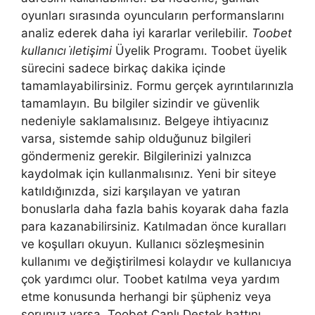
oyunları sırasında oyuncuların performanslarını
analiz ederek daha iyi kararlar verilebilir.
Toobet
kullanıcı i̇letişimi
Üyelik Programı. Toobet üyelik
sürecini sadece birkaç dakika içinde
tamamlayabilirsiniz. Formu gerçek ayrıntılarınızla
tamamlayın. Bu bilgiler sizindir ve güvenlik
nedeniyle saklamalısınız. Belgeye ihtiyacınız
varsa, sistemde sahip olduğunuz bilgileri
göndermeniz gerekir. Bilgilerinizi yalnızca
kaydolmak için kullanmalısınız. Yeni bir siteye
katıldığınızda, sizi karşılayan ve yatıran
bonuslarla daha fazla bahis koyarak daha fazla
para kazanabilirsiniz. Katılmadan önce kuralları
ve koşulları okuyun. Kullanıcı sözleşmesinin
kullanımı ve değiştirilmesi kolaydır ve kullanıcıya
çok yardımcı olur. Toobet katılma veya yardım
etme konusunda herhangi bir şüpheniz veya
sorunuz varsa, Toobet Canlı Destek hattını