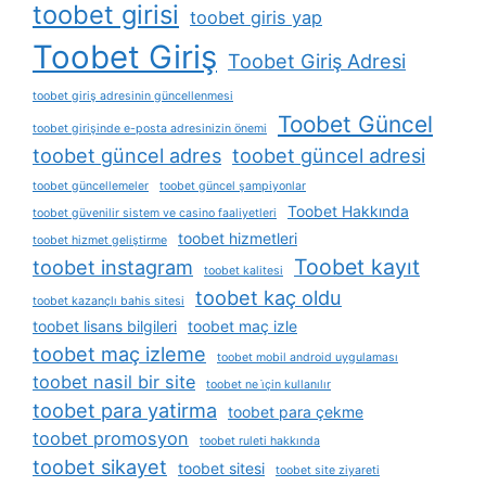
toobet girisi
toobet giris yap
Toobet Giriş
Toobet Giriş Adresi
toobet giriş adresinin güncellenmesi
Toobet Güncel
toobet girişinde e-posta adresinizin önemi
toobet güncel adres
toobet güncel adresi
toobet güncellemeler
toobet güncel şampiyonlar
Toobet Hakkında
toobet güvenilir sistem ve casino faaliyetleri
toobet hizmetleri
toobet hizmet geliştirme
Toobet kayıt
toobet instagram
toobet kalitesi
toobet kaç oldu
toobet kazançlı bahis sitesi
toobet lisans bilgileri
toobet maç izle
toobet maç izleme
toobet mobil android uygulaması
toobet nasil bir site
toobet ne i̇çin kullanılır
toobet para yatirma
toobet para çekme
toobet promosyon
toobet ruleti hakkında
toobet sikayet
toobet sitesi
toobet site ziyareti