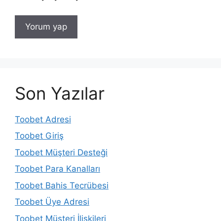
Son Yazılar
Toobet Adresi
Toobet Giriş
Toobet Müşteri Desteği
Toobet Para Kanalları
Toobet Bahis Tecrübesi
Toobet Üye Adresi
Toobet Müşteri İlişkileri