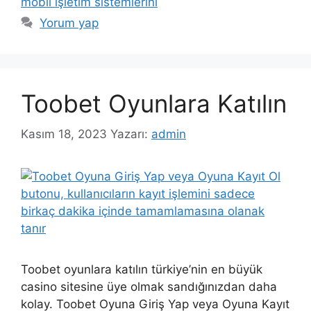
mobil i̇şletim sistemlerini
Yorum yap
Toobet Oyunlara Katılın
Kasım 18, 2023
Yazarı:
admin
Toobet oyunlara katılın türkiye’nin en büyük
casino sitesine üye olmak sandığınızdan daha
kolay. Toobet Oyuna Giriş Yap veya Oyuna Kayıt