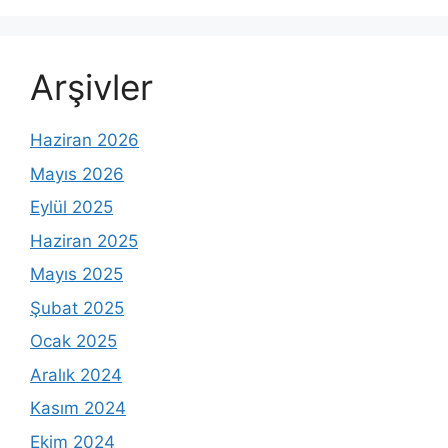
Arşivler
Haziran 2026
Mayıs 2026
Eylül 2025
Haziran 2025
Mayıs 2025
Şubat 2025
Ocak 2025
Aralık 2024
Kasım 2024
Ekim 2024