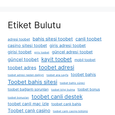
Etiket Bulutu
bahis sitesi toobet
canli toobet
adresi toobet
casino sitesi toobet
giris adresi toobet
girisi toobet
güncel adresi toobet
giris toobet
kayit toobet
güncel toobet
mobil toobet
toobet adresi
toobet adres
toobet bahis
toobet adresi neden değişti
toobet ana sayfa
Toobet bahis sitesi
toobet bahis süreci
toobet bağlantı sorunları
toobet bonus
toobet bilgi bulma
toobet canli destek
toobet bonusları
toobet canli maç izle
toobet canlı bahis
Toobet canlı casino
toobet canlı casino bölümü