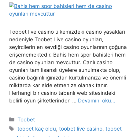
Toobet live casino ülkemizdeki casino yasakları
nedeniyle Toobet Live casino oyunları,
seyircilerin en sevdiği casino oyunlarının çoğuna
erişememektedir. Bahis hem spor bahisleri hem
de casino oyunları mevcuttur. Canlı casino
oyunları tam lisanslı üyelere sunulmakta olup,
casino bağımlılığınızdan kurtulmanıza ve önemli
miktarda kar elde etmenize olanak tanır.
Herhangi bir casino tabanlı web sitesindeki
belirli oyun şirketlerinden …
Devamını oku…
Kategoriler
Toobet
Etiketler
toobet kaç oldu
,
toobet live casino
,
toobet