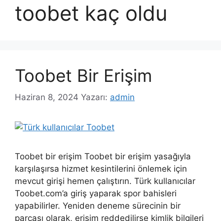
toobet kaç oldu
Toobet Bir Erişim
Haziran 8, 2024
Yazarı:
admin
Toobet bir erişim Toobet bir erişim yasağıyla
karşılaşırsa hizmet kesintilerini önlemek için
mevcut girişi hemen çalıştırın. Türk kullanıcılar
Toobet.com’a giriş yaparak spor bahisleri
yapabilirler. Yeniden deneme sürecinin bir
parçası olarak, erişim reddedilirse kimlik bilgileri