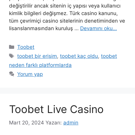
değiştirilir ancak sitenin iç yapısı veya kullanıcı
kimlik bilgileri değişmez. Türk casino kanunu,
tüm çevrimiçi casino sitelerinin denetiminden ve
lisanslanmasından kuruluş …
Devamını oku…
Kategoriler
Toobet
Etiketler
toobet bir erişim
,
toobet kaç oldu
,
toobet
neden farklı platformlarda
Yorum yap
Toobet Live Casino
Mart 20, 2024
Yazarı:
admin