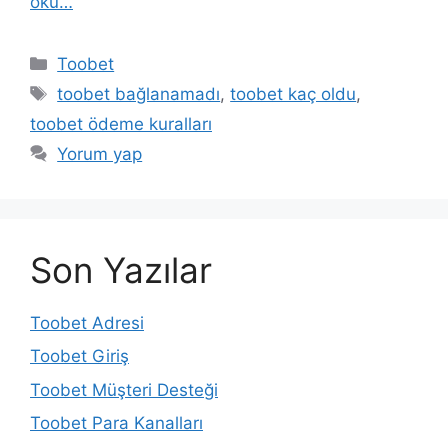
oku…
Kategoriler
Toobet
Etiketler
toobet bağlanamadı
,
toobet kaç oldu
,
toobet ödeme kuralları
Yorum yap
Son Yazılar
Toobet Adresi
Toobet Giriş
Toobet Müşteri Desteği
Toobet Para Kanalları