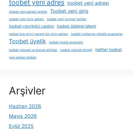
toobet yeni adres
toobet yeni adresi
Toobet yeni giriş
toobet yeni adresi twitter
toobet yeni giriş adresi
toobet yeni girişler twitter
toobet çevrimiçi casino
toobet ödeme i̇şlemi
toobet üye girişi geçerli bir giriş adresi
toobet üyelerine yönelik avantajlar
Toobet üyelik
toobet üyelik programı
twitter toobet
toobet şikayet ve kişisel bilgiler
toobet şikayet örneği
yeni adresi toobet
Arşivler
Haziran 2026
Mayıs 2026
Eylül 2025