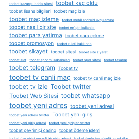
toobet kaç oldu
toobet kazançlı bahis sitesi
toobet lisans bilgileri
toobet maç izle
toobet maç izleme
toobet mobil android uygulaması
toobet nasil bir site
toobet ne i̇çin kullanılır
toobet para yatirma
toobet para çekme
toobet promosyon
toobet ruleti hakkında
toobet sikayet
toobet sitesi
toobet site ziyareti
toobet slot
toobet spor müsabakaları
toobet spor sitesi
toobet tasarım
toobet telegram
Toobet tv
toobet tv canli maç
toobet tv canli maç izle
toobet tv izle
Toobet twitter
toobet whatsapp
Toobet Web Sitesi
toobet yeni adres
toobet yeni adresi
Toobet yeni giriş
toobet yeni adresi twitter
toobet yeni giriş adresi
toobet yeni girişler twitter
toobet çevrimiçi casino
toobet ödeme i̇şlemi
toobet üye girişi geçerli bir giriş adresi
toobet üyelerine yönelik avantajlar