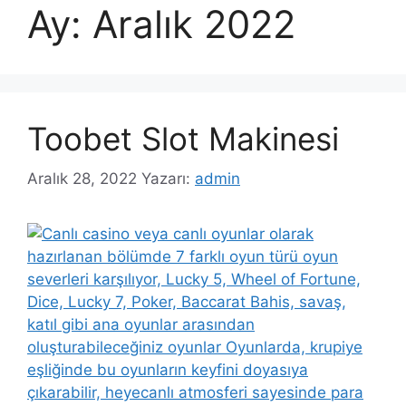
Ay:
Aralık 2022
Toobet Slot Makinesi
Aralık 28, 2022
Yazarı:
admin