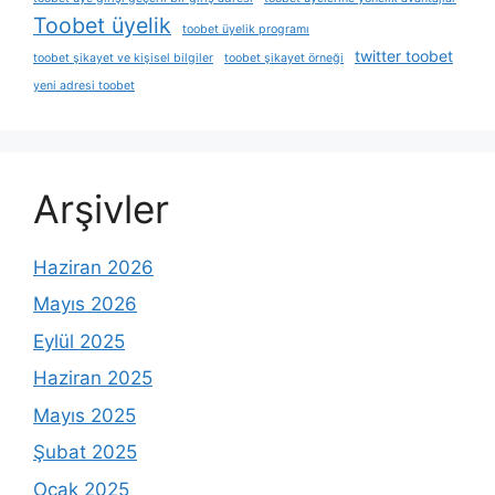
Toobet üyelik
toobet üyelik programı
twitter toobet
toobet şikayet ve kişisel bilgiler
toobet şikayet örneği
yeni adresi toobet
Arşivler
Haziran 2026
Mayıs 2026
Eylül 2025
Haziran 2025
Mayıs 2025
Şubat 2025
Ocak 2025