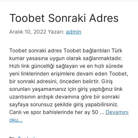
Toobet Sonraki Adres
Aralık 10, 2022
Yazarı:
admin
Toobet sonraki adres Toobet bağlantıları Türk
kumar yasasına uygun olarak sağlanmaktadır.
Hızlı link güncelliği sağlayan ve en hızlı sürede
yeni linklerinden erişimlere devam eden Toobet,
bir sonraki adresini, önceden belirtir. Giriş
sorunları yaşamamanız için giriş yaptığınız link
uzantısının ardışık devamına göre bir sonraki
sayfaya sorunsuz şekilde giriş yapabilirsiniz.
Canlı ve spor bahislerinde her ay 50 …
Devamını
oku…
Kategoriler