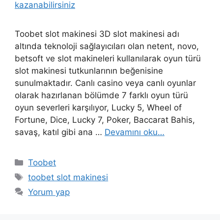
Toobet slot makinesi 3D slot makinesi adı
altında teknoloji sağlayıcıları olan netent, novo,
betsoft ve slot makineleri kullanılarak oyun türü
slot makinesi tutkunlarının beğenisine
sunulmaktadır. Canlı casino veya canlı oyunlar
olarak hazırlanan bölümde 7 farklı oyun türü
oyun severleri karşılıyor, Lucky 5, Wheel of
Fortune, Dice, Lucky 7, Poker, Baccarat Bahis,
savaş, katıl gibi ana …
Devamını oku…
Kategoriler
Toobet
Etiketler
toobet slot makinesi
Yorum yap