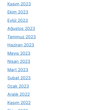
Kasım 2023
Ekim 2023
Eylül 2023
Ağustos 2023
Temmuz 2023
Haziran 2023
Mayıs 2023
Nisan 2023
Mart 2023
Şubat 2023
Ocak 2023
Aralık 2022
Kasım 2022