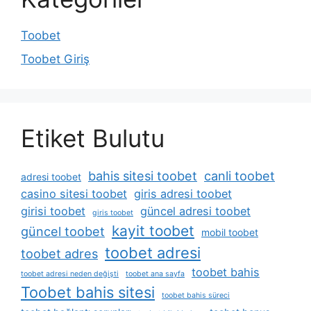
Toobet
Toobet Giriş
Etiket Bulutu
bahis sitesi toobet
canli toobet
adresi toobet
casino sitesi toobet
giris adresi toobet
girisi toobet
güncel adresi toobet
giris toobet
kayit toobet
güncel toobet
mobil toobet
toobet adresi
toobet adres
toobet bahis
toobet adresi neden değişti
toobet ana sayfa
Toobet bahis sitesi
toobet bahis süreci