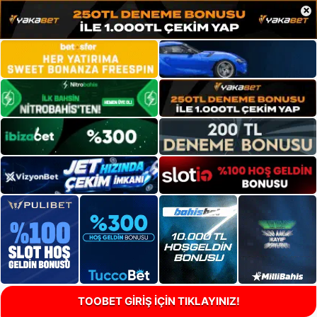
×
TOOBET GİRİŞ İÇİN TIKLAYINIZ!