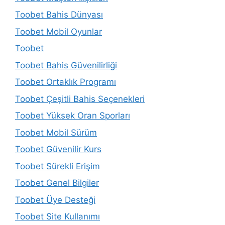
Toobet Bahis Dünyası
Toobet Mobil Oyunlar
Toobet
Toobet Bahis Güvenilirliği
Toobet Ortaklık Programı
Toobet Çeşitli Bahis Seçenekleri
Toobet Yüksek Oran Sporları
Toobet Mobil Sürüm
Toobet Güvenilir Kurs
Toobet Sürekli Erişim
Toobet Genel Bilgiler
Toobet Üye Desteği
Toobet Site Kullanımı