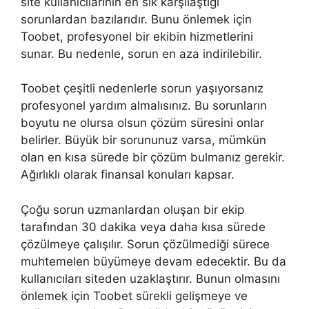
site kullanıcılarının en sık karşılaştığı
sorunlardan bazılarıdır. Bunu önlemek için
Toobet, profesyonel bir ekibin hizmetlerini
sunar. Bu nedenle, sorun en aza indirilebilir.
Toobet çeşitli nedenlerle sorun yaşıyorsanız
profesyonel yardım almalısınız. Bu sorunların
boyutu ne olursa olsun çözüm süresini onlar
belirler. Büyük bir sorununuz varsa, mümkün
olan en kısa sürede bir çözüm bulmanız gerekir.
Ağırlıklı olarak finansal konuları kapsar.
Çoğu sorun uzmanlardan oluşan bir ekip
tarafından 30 dakika veya daha kısa sürede
çözülmeye çalışılır. Sorun çözülmediği sürece
muhtemelen büyümeye devam edecektir. Bu da
kullanıcıları siteden uzaklaştırır. Bunun olmasını
önlemek için Toobet sürekli gelişmeye ve