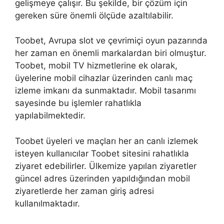
gelişmeye çalışır. Bu şekilde, bir çözüm için
gereken süre önemli ölçüde azaltılabilir.
Toobet, Avrupa slot ve çevrimiçi oyun pazarında
her zaman en önemli markalardan biri olmuştur.
Toobet, mobil TV hizmetlerine ek olarak,
üyelerine mobil cihazlar üzerinden canlı maç
izleme imkanı da sunmaktadır. Mobil tasarımı
sayesinde bu işlemler rahatlıkla
yapılabilmektedir.
Toobet üyeleri ve maçları her an canlı izlemek
isteyen kullanıcılar Toobet sitesini rahatlıkla
ziyaret edebilirler. Ülkemize yapılan ziyaretler
güncel adres üzerinden yapıldığından mobil
ziyaretlerde her zaman giriş adresi
kullanılmaktadır.