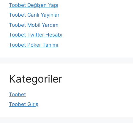
Toobet Değişen Yapı
Toobet Canlı Yayınlar
Toobet Mobil Yardım
Toobet Twitter Hesabı
Toobet Poker Tanımı
Kategoriler
Toobet
Toobet Giriş