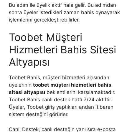
Bu adım ile üyelik aktif hale gelir. Bu adımdan
sonra üyeler istedikleri zaman bahis oynayarak
işlemlerini gerçekleştirebilirler.
Toobet Müşteri
Hizmetleri Bahis Sitesi
Altyapısı
Toobet Bahis, müşteri hizmetleri açısından
üyelerinin
toobet müşteri hizmetleri bahis
sitesi altyapısı
beklentilerini karşılamaktadır.
Toobet Bahis canlı destek hattı 7/24 aktiftir.
Üyeler, Toobet giriş yaptıkları andan itibaren
sistem desteğini görürler.
Canlı Destek, canlı desteğin yanı sıra e-posta