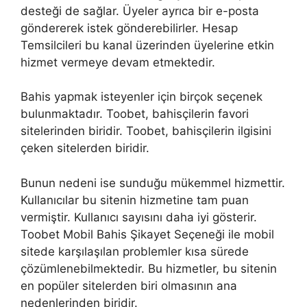
desteği de sağlar. Üyeler ayrıca bir e-posta
göndererek istek gönderebilirler. Hesap
Temsilcileri bu kanal üzerinden üyelerine etkin
hizmet vermeye devam etmektedir.
Bahis yapmak isteyenler için birçok seçenek
bulunmaktadır. Toobet, bahisçilerin favori
sitelerinden biridir. Toobet, bahisçilerin ilgisini
çeken sitelerden biridir.
Bunun nedeni ise sunduğu mükemmel hizmettir.
Kullanıcılar bu sitenin hizmetine tam puan
vermiştir. Kullanıcı sayısını daha iyi gösterir.
Toobet Mobil Bahis Şikayet Seçeneği ile mobil
sitede karşılaşılan problemler kısa sürede
çözümlenebilmektedir. Bu hizmetler, bu sitenin
en popüler sitelerden biri olmasının ana
nedenlerinden biridir.