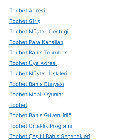
Toobet Adresi
Toobet Giriş
Toobet Müşteri Desteği
Toobet Para Kanalları
Toobet Bahis Tecrübesi
Toobet Üye Adresi
Toobet Müşteri İlişkileri
Toobet Bahis Dünyası
Toobet Mobil Oyunlar
Toobet
Toobet Bahis Güvenilirliği
Toobet Ortaklık Programı
Toobet Çeşitli Bahis Seçenekleri