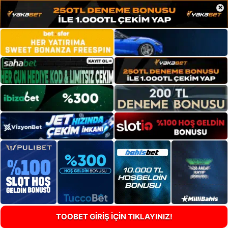
×
TOOBET GİRİŞ İÇİN TIKLAYINIZ!