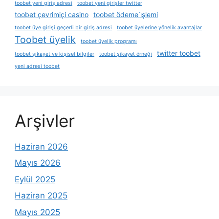
toobet yeni giriş adresi
toobet yeni girişler twitter
toobet çevrimiçi casino
toobet ödeme i̇şlemi
toobet üye girişi geçerli bir giriş adresi
toobet üyelerine yönelik avantajlar
Toobet üyelik
toobet üyelik programı
twitter toobet
toobet şikayet ve kişisel bilgiler
toobet şikayet örneği
yeni adresi toobet
Arşivler
Haziran 2026
Mayıs 2026
Eylül 2025
Haziran 2025
Mayıs 2025