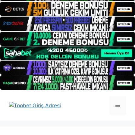
İçeriğe
atla
Menü