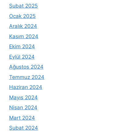
Şubat 2025
Ocak 2025
Aralık 2024
Kasım 2024
Ekim 2024
Eylül 2024
Ağustos 2024
Temmuz 2024
Haziran 2024
Mayıs 2024
Nisan 2024
Mart 2024
Şubat 2024