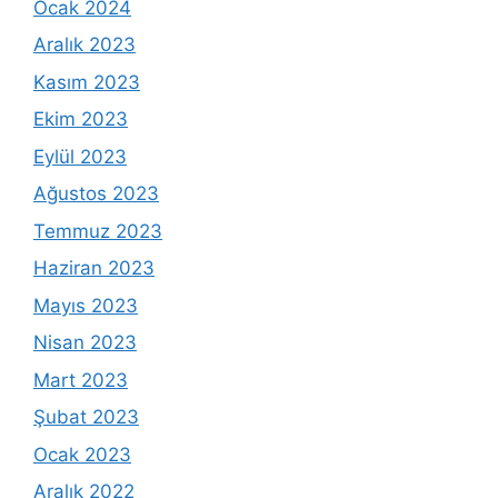
Ocak 2024
Aralık 2023
Kasım 2023
Ekim 2023
Eylül 2023
Ağustos 2023
Temmuz 2023
Haziran 2023
Mayıs 2023
Nisan 2023
Mart 2023
Şubat 2023
Ocak 2023
Aralık 2022