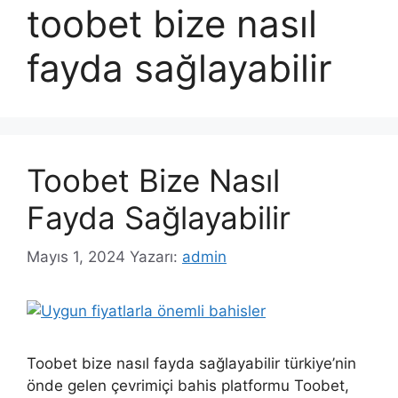
toobet bize nasıl
fayda sağlayabilir
Toobet Bize Nasıl
Fayda Sağlayabilir
Mayıs 1, 2024
Yazarı:
admin
Toobet bize nasıl fayda sağlayabilir türkiye’nin
önde gelen çevrimiçi bahis platformu Toobet,