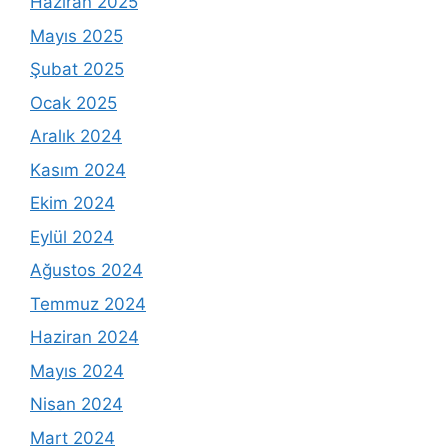
Haziran 2025
Mayıs 2025
Şubat 2025
Ocak 2025
Aralık 2024
Kasım 2024
Ekim 2024
Eylül 2024
Ağustos 2024
Temmuz 2024
Haziran 2024
Mayıs 2024
Nisan 2024
Mart 2024