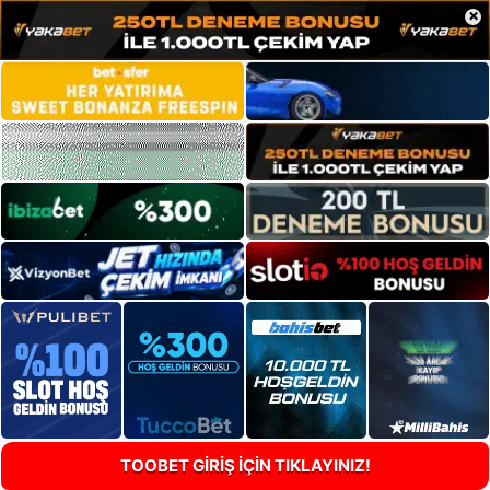
×
TOOBET GİRİŞ İÇİN TIKLAYINIZ!