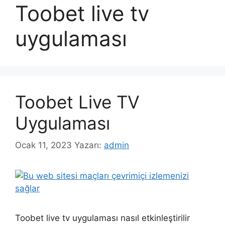
Toobet live tv
uygulaması
Toobet Live TV
Uygulaması
Ocak 11, 2023
Yazarı:
admin
Toobet live tv uygulaması nasıl etkinleştirilir