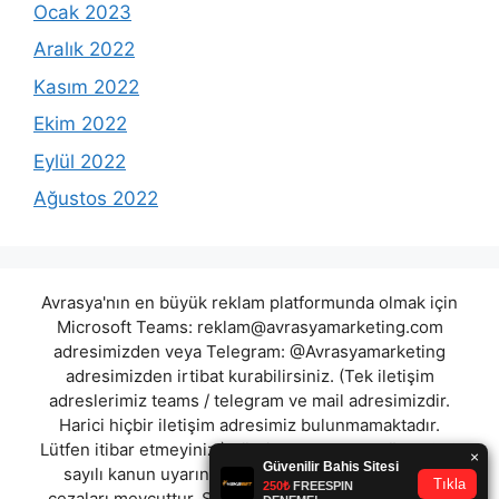
Ocak 2023
Aralık 2022
Kasım 2022
Ekim 2022
Eylül 2022
Ağustos 2022
Avrasya'nın en büyük reklam platformunda olmak için
Microsoft Teams:
reklam@avrasyamarketing.com
adresimizden veya Telegram: @Avrasyamarketing
adresimizden irtibat kurabilirsiniz. (Tek iletişim
adreslerimiz teams / telegram ve mail adresimizdir.
Harici hiçbir iletişim adresimiz bulunmamaktadır.
Lütfen itibar etmeyiniz.) Türkiye yasalarına göre 7258
sayılı kanun uyarınca yasa dışı bahis oynamanın
cezaları mevcuttur. Şu an bulunduğunuz site hiç bir