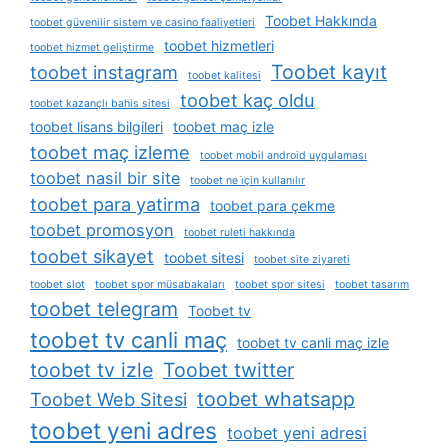
Toobet Hakkında
toobet güvenilir sistem ve casino faaliyetleri
toobet hizmetleri
toobet hizmet geliştirme
Toobet kayıt
toobet instagram
toobet kalitesi
toobet kaç oldu
toobet kazançlı bahis sitesi
toobet lisans bilgileri
toobet maç izle
toobet maç izleme
toobet mobil android uygulaması
toobet nasil bir site
toobet ne i̇çin kullanılır
toobet para yatirma
toobet para çekme
toobet promosyon
toobet ruleti hakkında
toobet sikayet
toobet sitesi
toobet site ziyareti
toobet slot
toobet spor müsabakaları
toobet spor sitesi
toobet tasarım
toobet telegram
Toobet tv
toobet tv canli maç
toobet tv canli maç izle
toobet tv izle
Toobet twitter
toobet whatsapp
Toobet Web Sitesi
toobet yeni adres
toobet yeni adresi