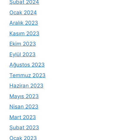
Şubat 2024
Ocak 2024
Aralık 2023
Kasım 2023
Ekim 2023
Eylül 2023
Ağustos 2023
Temmuz 2023
Haziran 2023
Mayıs 2023
Nisan 2023
Mart 2023
Şubat 2023
Ocak 2023