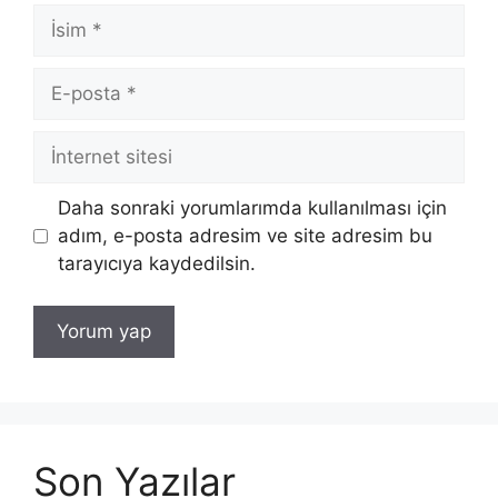
İsim
E-
posta
İnternet
sitesi
Daha sonraki yorumlarımda kullanılması için
adım, e-posta adresim ve site adresim bu
tarayıcıya kaydedilsin.
Son Yazılar