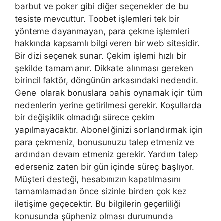
barbut ve poker gibi diğer seçenekler de bu
tesiste mevcuttur. Toobet işlemleri tek bir
yönteme dayanmayan, para çekme işlemleri
hakkında kapsamlı bilgi veren bir web sitesidir.
Bir dizi seçenek sunar. Çekim işlemi hızlı bir
şekilde tamamlanır. Dikkate alınması gereken
birincil faktör, döngünün arkasındaki nedendir.
Genel olarak bonuslara bahis oynamak için tüm
nedenlerin yerine getirilmesi gerekir. Koşullarda
bir değişiklik olmadığı sürece çekim
yapılmayacaktır. Aboneliğinizi sonlandırmak için
para çekmeniz, bonusunuzu talep etmeniz ve
ardından devam etmeniz gerekir. Yardım talep
ederseniz zaten bir gün içinde süreç başlıyor.
Müşteri desteği, hesabınızın kapatılmasını
tamamlamadan önce sizinle birden çok kez
iletişime geçecektir. Bu bilgilerin geçerliliği
konusunda şüpheniz olması durumunda