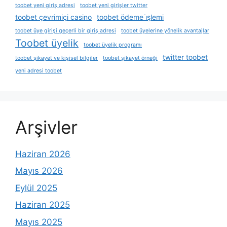
toobet yeni giriş adresi
toobet yeni girişler twitter
toobet çevrimiçi casino
toobet ödeme i̇şlemi
toobet üye girişi geçerli bir giriş adresi
toobet üyelerine yönelik avantajlar
Toobet üyelik
toobet üyelik programı
twitter toobet
toobet şikayet ve kişisel bilgiler
toobet şikayet örneği
yeni adresi toobet
Arşivler
Haziran 2026
Mayıs 2026
Eylül 2025
Haziran 2025
Mayıs 2025