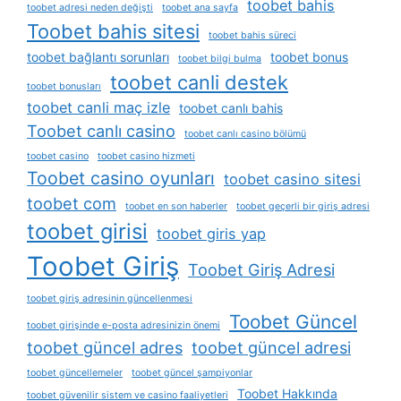
toobet bahis
toobet adresi neden değişti
toobet ana sayfa
Toobet bahis sitesi
toobet bahis süreci
toobet bağlantı sorunları
toobet bonus
toobet bilgi bulma
toobet canli destek
toobet bonusları
toobet canli maç izle
toobet canlı bahis
Toobet canlı casino
toobet canlı casino bölümü
toobet casino
toobet casino hizmeti
Toobet casino oyunları
toobet casino sitesi
toobet com
toobet en son haberler
toobet geçerli bir giriş adresi
toobet girisi
toobet giris yap
Toobet Giriş
Toobet Giriş Adresi
toobet giriş adresinin güncellenmesi
Toobet Güncel
toobet girişinde e-posta adresinizin önemi
toobet güncel adres
toobet güncel adresi
toobet güncellemeler
toobet güncel şampiyonlar
Toobet Hakkında
toobet güvenilir sistem ve casino faaliyetleri