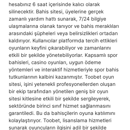
hesabınız 6 saat içerisinde kalıcı olarak
silinecektir. Bahis sitesi, üyelerine gerçek
zamanlı yardım hattı sunarak, 7/24 bilgiye
ulaşmalarına olanak tanıyor ve bahis meraklıları
arasındaki şüpheleri veya belirsizlikleri ortadan
kaldırıyor. Kullanıcılar platformda tercih ettikleri
oyunların keyfini çıkarabiliyor ve zamanlarını
etkili bir şekilde yönetebiliyorlar. Kapsamlı spor
bahisleri, casino oyunları, uygun ödeme
yöntemleri ve interaktif hizmetleriyle spor bahis
tutkunlarının kalbini kazanmıştır. Toobet oyun
sitesi, işini yetenekli profesyonellerden oluşan
bir ekip tarafından yönetilen geniş bir oyun
sitesi kitlesine etkili bir şekilde sergileyerek,
sektöründe birinci sınıf hizmet sağlanmasını
garantiledi. Bu da bahisçilerin oyuna katılımını
kolaylaştırıyor. Toobet, lisanslama hizmetleri
sunarak oyuncuların ilgisini adil bir şekilde