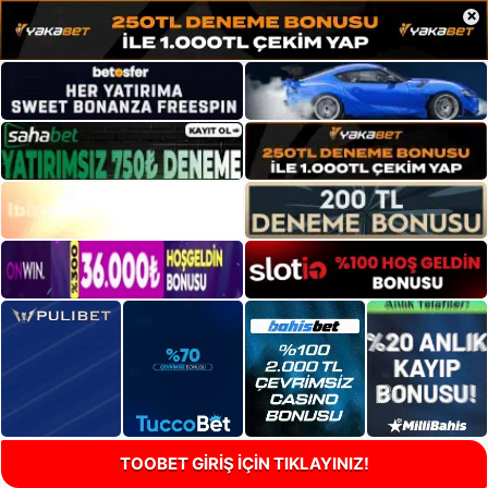
×
TOOBET GİRİŞ İÇİN TIKLAYINIZ!