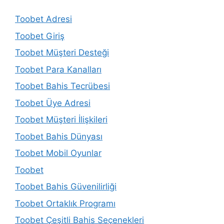
Toobet Adresi
Toobet Giriş
Toobet Müşteri Desteği
Toobet Para Kanalları
Toobet Bahis Tecrübesi
Toobet Üye Adresi
Toobet Müşteri İlişkileri
Toobet Bahis Dünyası
Toobet Mobil Oyunlar
Toobet
Toobet Bahis Güvenilirliği
Toobet Ortaklık Programı
Toobet Çeşitli Bahis Seçenekleri