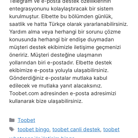
Telegram ve e-posta destek özelliklerinin
entegrasyonunu kolaylaştıracak bir sistem
kurulmuştur. Elbette bu bölümden günlük,
saatlik ve hatta Türkçe olarak yararlanabilirsiniz.
Yardım alma veya herhangi bir sorunu çözme
konusunda herhangi bir endişe duymadan
müşteri destek ekibimizle iletişime geçmenizi
öneririz. Müşteri desteğine ulaşmanın
yollarından biri e-postadır. Elbette destek
ekibimize e-posta yoluyla ulaşabilirsiniz.
Gönderdiğiniz e-postalar mutlaka kabul
edilecek ve mutlaka yanıt alacaksınız.
Toobet.com adresinden e-posta adresimizi
kullanarak bize ulaşabilirsiniz.
Kategoriler
Toobet
Etiketler
toobet bingo
,
toobet canli destek
,
toobet