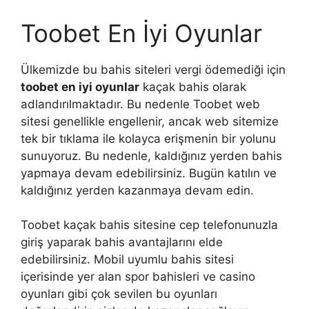
Toobet En İyi Oyunlar
Ülkemizde bu bahis siteleri vergi ödemediği için
toobet en iyi oyunlar
kaçak bahis olarak
adlandırılmaktadır. Bu nedenle Toobet web
sitesi genellikle engellenir, ancak web sitemize
tek bir tıklama ile kolayca erişmenin bir yolunu
sunuyoruz. Bu nedenle, kaldığınız yerden bahis
yapmaya devam edebilirsiniz. Bugün katılın ve
kaldığınız yerden kazanmaya devam edin.
Toobet kaçak bahis sitesine cep telefonunuzla
giriş yaparak bahis avantajlarını elde
edebilirsiniz. Mobil uyumlu bahis sitesi
içerisinde yer alan spor bahisleri ve casino
oyunları gibi çok sevilen bu oyunları