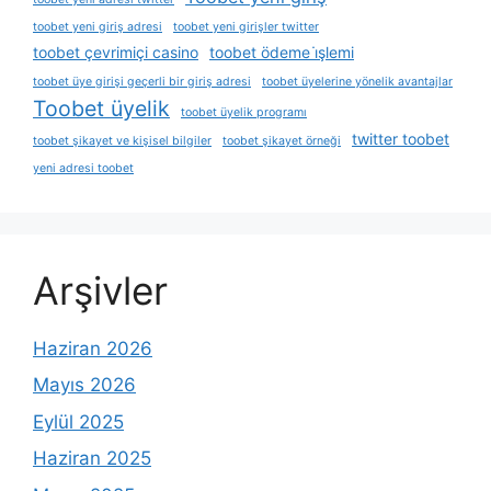
toobet yeni giriş adresi
toobet yeni girişler twitter
toobet çevrimiçi casino
toobet ödeme i̇şlemi
toobet üye girişi geçerli bir giriş adresi
toobet üyelerine yönelik avantajlar
Toobet üyelik
toobet üyelik programı
twitter toobet
toobet şikayet ve kişisel bilgiler
toobet şikayet örneği
yeni adresi toobet
Arşivler
Haziran 2026
Mayıs 2026
Eylül 2025
Haziran 2025