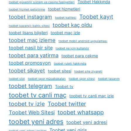
Toobet Hakkında
toobet güvenilir sistem ve casino faaliyetleri
toobet hizmetleri
toobet hizmet geliştirme
Toobet kayıt
toobet instagram
toobet kalitesi
toobet kaç oldu
toobet kazançlı bahis sitesi
toobet lisans bilgileri
toobet maç izle
toobet maç izleme
toobet mobil android uygulaması
toobet nasil bir site
toobet ne i̇çin kullanılır
toobet para yatirma
toobet para çekme
toobet promosyon
toobet ruleti hakkında
toobet sikayet
toobet sitesi
toobet site ziyareti
toobet slot
toobet spor müsabakaları
toobet spor sitesi
toobet tasarım
toobet telegram
Toobet tv
toobet tv canli maç
toobet tv canli maç izle
toobet tv izle
Toobet twitter
toobet whatsapp
Toobet Web Sitesi
toobet yeni adres
toobet yeni adresi
Toobet yeni giriş
toobet yeni adresi twitter