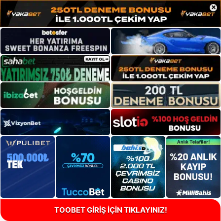
×
TOOBET GİRİŞ İÇİN TIKLAYINIZ!