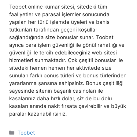
Toobet online kumar sitesi, sitedeki tüm
faaliyetler ve parasal işlemler sonucunda
yapılan her türlü işlemde üyeleri ve bahis
tutkunları tarafından geçerli koşullar
sağlandığında size bonuslar sunar. Toobet
ayrıca para işlem güvenliği ile gönül rahatlığı ve
güvenliği ile tercih edebileceğiniz web sitesi
hizmetleri sunmaktadır. Çok çeşitli bonuslar ile
sitedeki hemen hemen her aktivitede size
sunulan farklı bonus türleri ve bonus türlerinden
yararlanma şansına sahipsiniz. Bonus çeşitliliği
sayesinde sitenin başarılı casinoları ile
kasalarınız daha hızlı dolar, siz de bu dolu
kasaları anında nakit fırsata çevirebilir ve büyük
paralar kazanabilirsiniz.
Kategoriler
Toobet