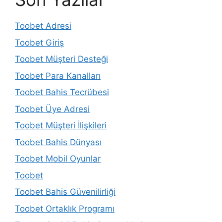
Toobet Adresi
Toobet Giriş
Toobet Müşteri Desteği
Toobet Para Kanalları
Toobet Bahis Tecrübesi
Toobet Üye Adresi
Toobet Müşteri İlişkileri
Toobet Bahis Dünyası
Toobet Mobil Oyunlar
Toobet
Toobet Bahis Güvenilirliği
Toobet Ortaklık Programı