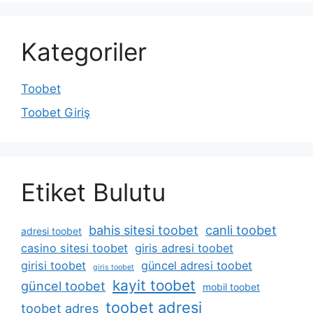
Kategoriler
Toobet
Toobet Giriş
Etiket Bulutu
bahis sitesi toobet
canli toobet
adresi toobet
casino sitesi toobet
giris adresi toobet
girisi toobet
güncel adresi toobet
giris toobet
kayit toobet
güncel toobet
mobil toobet
toobet adresi
toobet adres