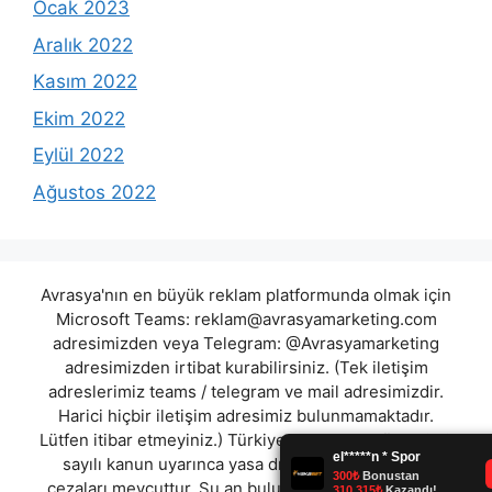
Ocak 2023
Aralık 2022
Kasım 2022
Ekim 2022
Eylül 2022
Ağustos 2022
Avrasya'nın en büyük reklam platformunda olmak için
Microsoft Teams:
reklam@avrasyamarketing.com
adresimizden veya Telegram: @Avrasyamarketing
adresimizden irtibat kurabilirsiniz. (Tek iletişim
adreslerimiz teams / telegram ve mail adresimizdir.
Harici hiçbir iletişim adresimiz bulunmamaktadır.
Lütfen itibar etmeyiniz.) Türkiye yasalarına göre 7258
sayılı kanun uyarınca yasa dışı bahis oynamanın
cezaları mevcuttur. Şu an bulunduğunuz site hiç bir