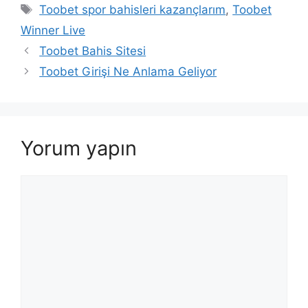
Etiketler
Toobet spor bahisleri kazançlarım
,
Toobet
Winner Live
Yazı
Toobet Bahis Sitesi
dolaşımı
Toobet Girişi Ne Anlama Geliyor
Yorum yapın
Yorum