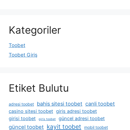
Kategoriler
Toobet
Toobet Giriş
Etiket Bulutu
bahis sitesi toobet
canli toobet
adresi toobet
casino sitesi toobet
giris adresi toobet
girisi toobet
güncel adresi toobet
giris toobet
kayit toobet
güncel toobet
mobil toobet