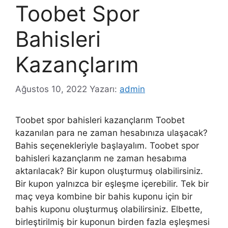
Toobet Spor
Bahisleri
Kazançlarım
Ağustos 10, 2022
Yazarı:
admin
Toobet spor bahisleri kazançlarım Toobet
kazanılan para ne zaman hesabınıza ulaşacak?
Bahis seçenekleriyle başlayalım. Toobet spor
bahisleri kazançlarım ne zaman hesabıma
aktarılacak? Bir kupon oluşturmuş olabilirsiniz.
Bir kupon yalnızca bir eşleşme içerebilir. Tek bir
maç veya kombine bir bahis kuponu için bir
bahis kuponu oluşturmuş olabilirsiniz. Elbette,
birleştirilmiş bir kuponun birden fazla eşleşmesi