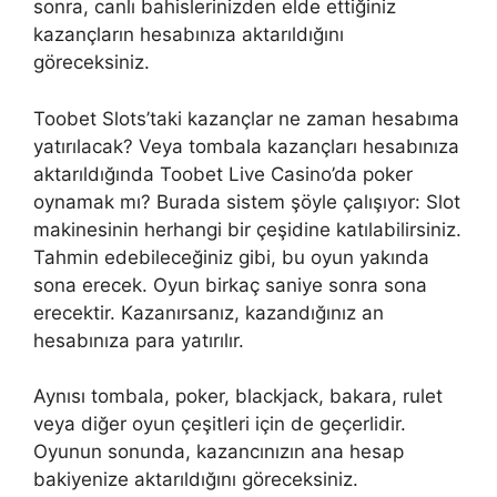
sonra, canlı bahislerinizden elde ettiğiniz
kazançların hesabınıza aktarıldığını
göreceksiniz.
Toobet Slots’taki kazançlar ne zaman hesabıma
yatırılacak? Veya tombala kazançları hesabınıza
aktarıldığında Toobet Live Casino’da poker
oynamak mı? Burada sistem şöyle çalışıyor: Slot
makinesinin herhangi bir çeşidine katılabilirsiniz.
Tahmin edebileceğiniz gibi, bu oyun yakında
sona erecek. Oyun birkaç saniye sonra sona
erecektir. Kazanırsanız, kazandığınız an
hesabınıza para yatırılır.
Aynısı tombala, poker, blackjack, bakara, rulet
veya diğer oyun çeşitleri için de geçerlidir.
Oyunun sonunda, kazancınızın ana hesap
bakiyenize aktarıldığını göreceksiniz.