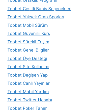
Toobet Ortaklık Programı
Toobet Çeşitli Bahis Seçenekleri
Toobet Yüksek Oran Sporları
Toobet Mobil Sürüm
Toobet Güvenilir Kurs
Toobet Sürekli Erişim
Toobet Genel Bilgiler
Toobet Üye Desteği
Toobet Site Kullanımı
Toobet Değişen Yapı
Toobet Canlı Yayınlar
Toobet Mobil Yardım
Toobet Twitter Hesabı
Toobet Poker Tanımı