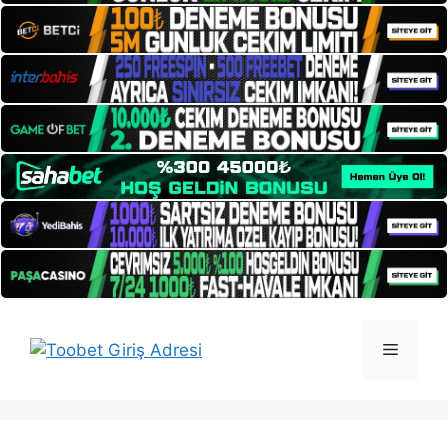
İçeriğe
atla
Menü