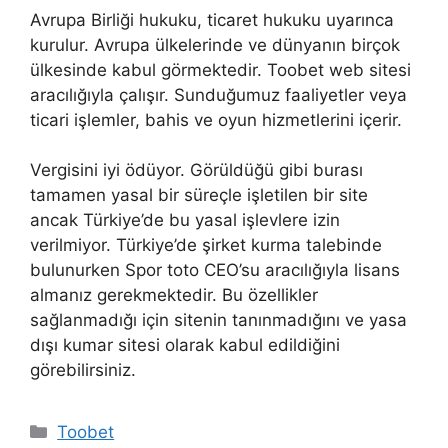
Avrupa Birliği hukuku, ticaret hukuku uyarınca
kurulur. Avrupa ülkelerinde ve dünyanın birçok
ülkesinde kabul görmektedir. Toobet web sitesi
aracılığıyla çalışır. Sunduğumuz faaliyetler veya
ticari işlemler, bahis ve oyun hizmetlerini içerir.
Vergisini iyi ödüyor. Görüldüğü gibi burası
tamamen yasal bir süreçle işletilen bir site
ancak Türkiye’de bu yasal işlevlere izin
verilmiyor. Türkiye’de şirket kurma talebinde
bulunurken Spor toto CEO’su aracılığıyla lisans
almanız gerekmektedir. Bu özellikler
sağlanmadığı için sitenin tanınmadığını ve yasa
dışı kumar sitesi olarak kabul edildiğini
görebilirsiniz.
Kategoriler
Toobet