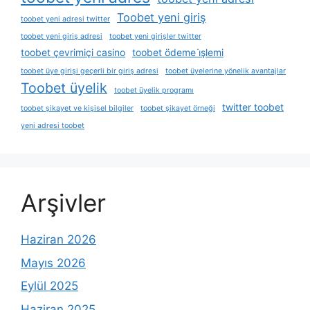
Toobet yeni giriş
toobet yeni adresi twitter
toobet yeni giriş adresi
toobet yeni girişler twitter
toobet çevrimiçi casino
toobet ödeme i̇şlemi
toobet üye girişi geçerli bir giriş adresi
toobet üyelerine yönelik avantajlar
Toobet üyelik
toobet üyelik programı
twitter toobet
toobet şikayet ve kişisel bilgiler
toobet şikayet örneği
yeni adresi toobet
Arşivler
Haziran 2026
Mayıs 2026
Eylül 2025
Haziran 2025