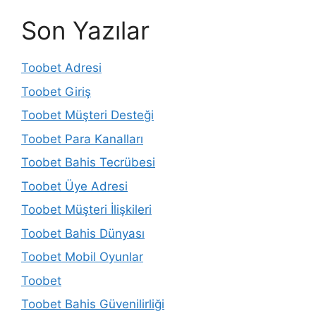
Son Yazılar
Toobet Adresi
Toobet Giriş
Toobet Müşteri Desteği
Toobet Para Kanalları
Toobet Bahis Tecrübesi
Toobet Üye Adresi
Toobet Müşteri İlişkileri
Toobet Bahis Dünyası
Toobet Mobil Oyunlar
Toobet
Toobet Bahis Güvenilirliği