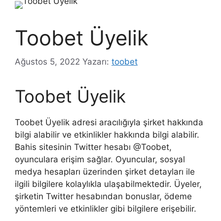
Toobet Üyelik
Ağustos 5, 2022
Yazarı:
toobet
Toobet Üyelik
Toobet Üyelik adresi aracılığıyla şirket hakkında
bilgi alabilir ve etkinlikler hakkında bilgi alabilir.
Bahis sitesinin Twitter hesabı @Toobet,
oyunculara erişim sağlar. Oyuncular, sosyal
medya hesapları üzerinden şirket detayları ile
ilgili bilgilere kolaylıkla ulaşabilmektedir. Üyeler,
şirketin Twitter hesabından bonuslar, ödeme
yöntemleri ve etkinlikler gibi bilgilere erişebilir.