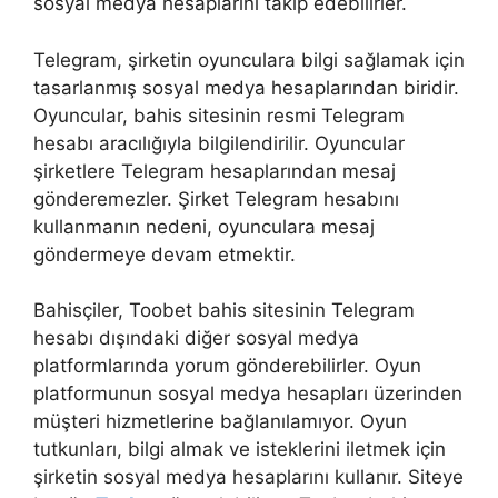
sosyal medya hesaplarını takip edebilirler.
Telegram, şirketin oyunculara bilgi sağlamak için
tasarlanmış sosyal medya hesaplarından biridir.
Oyuncular, bahis sitesinin resmi Telegram
hesabı aracılığıyla bilgilendirilir. Oyuncular
şirketlere Telegram hesaplarından mesaj
gönderemezler. Şirket Telegram hesabını
kullanmanın nedeni, oyunculara mesaj
göndermeye devam etmektir.
Bahisçiler, Toobet bahis sitesinin Telegram
hesabı dışındaki diğer sosyal medya
platformlarında yorum gönderebilirler. Oyun
platformunun sosyal medya hesapları üzerinden
müşteri hizmetlerine bağlanılamıyor. Oyun
tutkunları, bilgi almak ve isteklerini iletmek için
şirketin sosyal medya hesaplarını kullanır. Siteye