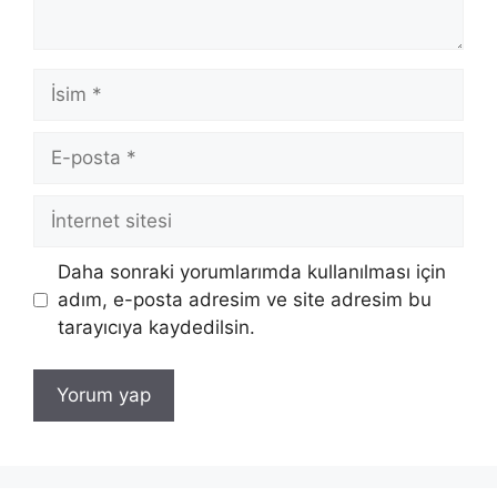
İsim
E-
posta
İnternet
sitesi
Daha sonraki yorumlarımda kullanılması için
adım, e-posta adresim ve site adresim bu
tarayıcıya kaydedilsin.