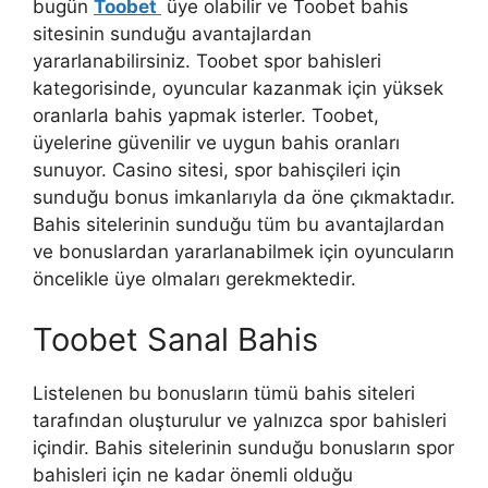
bugün
Toobet
üye olabilir ve Toobet bahis
sitesinin sunduğu avantajlardan
yararlanabilirsiniz. Toobet spor bahisleri
kategorisinde, oyuncular kazanmak için yüksek
oranlarla bahis yapmak isterler. Toobet,
üyelerine güvenilir ve uygun bahis oranları
sunuyor. Casino sitesi, spor bahisçileri için
sunduğu bonus imkanlarıyla da öne çıkmaktadır.
Bahis sitelerinin sunduğu tüm bu avantajlardan
ve bonuslardan yararlanabilmek için oyuncuların
öncelikle üye olmaları gerekmektedir.
Toobet Sanal Bahis
Listelenen bu bonusların tümü bahis siteleri
tarafından oluşturulur ve yalnızca spor bahisleri
içindir. Bahis sitelerinin sunduğu bonusların spor
bahisleri için ne kadar önemli olduğu