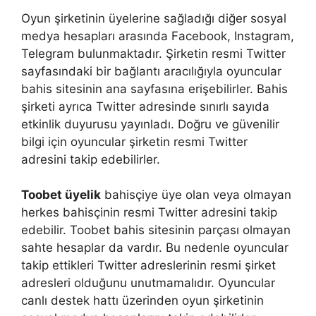
Oyun şirketinin üyelerine sağladığı diğer sosyal
medya hesapları arasında Facebook, Instagram,
Telegram bulunmaktadır. Şirketin resmi Twitter
sayfasındaki bir bağlantı aracılığıyla oyuncular
bahis sitesinin ana sayfasına erişebilirler. Bahis
şirketi ayrıca Twitter adresinde sınırlı sayıda
etkinlik duyurusu yayınladı. Doğru ve güvenilir
bilgi için oyuncular şirketin resmi Twitter
adresini takip edebilirler.
Toobet üyelik
bahisçiye üye olan veya olmayan
herkes bahisçinin resmi Twitter adresini takip
edebilir. Toobet bahis sitesinin parçası olmayan
sahte hesaplar da vardır. Bu nedenle oyuncular
takip ettikleri Twitter adreslerinin resmi şirket
adresleri olduğunu unutmamalıdır. Oyuncular
canlı destek hattı üzerinden oyun şirketinin