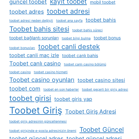
kayit toobet
güncel toobet
mobil toobet
toobet adresi
toobet adres
toobet bahis
toobet adresi neden değişti
toobet ana sayfa
Toobet bahis sitesi
toobet bahis süreci
toobet bağlantı sorunları
toobet bonus
toobet bilgi bulma
toobet canli destek
toobet bonusları
toobet canli maç izle
toobet canlı bahis
Toobet canlı casino
toobet canlı casino bölümü
toobet casino
toobet casino hizmeti
Toobet casino oyunları
toobet casino sitesi
toobet com
toobet en son haberler
toobet geçerli bir giriş adresi
toobet girisi
toobet giris yap
Toobet Giriş
Toobet Giriş Adresi
toobet giriş adresinin güncellenmesi
Toobet Güncel
toobet girişinde e-posta adresinizin önemi
toobet güncel adres
toobet güncel adresi