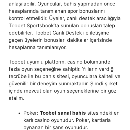
anlaşılabilir. Oyuncular, bahis yapmadan önce
hesaplarında tanımlanan spor bonuslarını
kontrol etmelidir. Üyeler, canlı destek aracılığıyla
Toobet Sportsbook’ta sunulan bonusları talep
edebilirler. Toobet Canlı Destek ile iletişime
geçen üyelerin bonusları dakikalar içerisinde
hesaplarına tanımlanıyor.
Toobet uyumlu platform, casino bölümünde
fazla oyun seçeneğine sahiptir. Yılların verdiği
tecrübe ile bu bahis sitesi, oyunculara kaliteli ve
güvenilir bir deneyim sunmaktadır. Şimdi şirket
içinde mevcut olan oyun seçeneklerine bir göz
atalım.
Poker:
Toobet sanal bahis
sitesindeki en
karlı casino oyunudur. Poker, kartlarla
oynanan bir şans oyunudur.