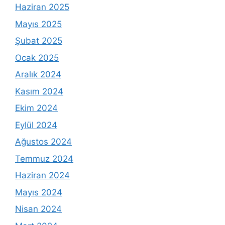
Haziran 2025
Mayıs 2025
Şubat 2025
Ocak 2025
Aralık 2024
Kasım 2024
Ekim 2024
Eylül 2024
Ağustos 2024
Temmuz 2024
Haziran 2024
Mayıs 2024
Nisan 2024