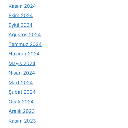
Kasım 2024
Ekim 2024
Eylül 2024
Ağustos 2024
Temmuz 2024
Haziran 2024
Mayıs 2024
Nisan 2024
Mart 2024
Şubat 2024
Ocak 2024
Aralık 2023
Kasım 2023