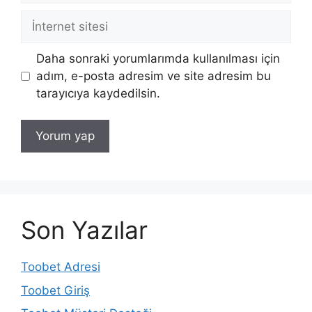
İnternet
sitesi
Daha sonraki yorumlarımda kullanılması için
adım, e-posta adresim ve site adresim bu
tarayıcıya kaydedilsin.
Son Yazılar
Toobet Adresi
Toobet Giriş