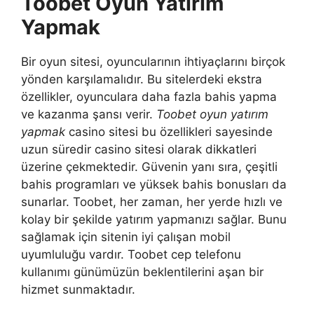
Toobet Oyun Yatırım
Yapmak
Bir oyun sitesi, oyuncularının ihtiyaçlarını birçok
yönden karşılamalıdır. Bu sitelerdeki ekstra
özellikler, oyunculara daha fazla bahis yapma
ve kazanma şansı verir.
Toobet oyun yatırım
yapmak
casino sitesi bu özellikleri sayesinde
uzun süredir casino sitesi olarak dikkatleri
üzerine çekmektedir. Güvenin yanı sıra, çeşitli
bahis programları ve yüksek bahis bonusları da
sunarlar. Toobet, her zaman, her yerde hızlı ve
kolay bir şekilde yatırım yapmanızı sağlar. Bunu
sağlamak için sitenin iyi çalışan mobil
uyumluluğu vardır. Toobet cep telefonu
kullanımı günümüzün beklentilerini aşan bir
hizmet sunmaktadır.