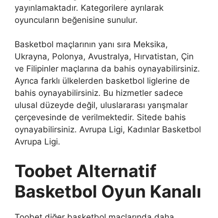
yayınlamaktadır. Kategorilere ayrılarak
oyuncuların beğenisine sunulur.
Basketbol maçlarının yanı sıra Meksika,
Ukrayna, Polonya, Avustralya, Hırvatistan, Çin
ve Filipinler maçlarına da bahis oynayabilirsiniz.
Ayrıca farklı ülkelerden basketbol liglerine de
bahis oynayabilirsiniz. Bu hizmetler sadece
ulusal düzeyde değil, uluslararası yarışmalar
çerçevesinde de verilmektedir. Sitede bahis
oynayabilirsiniz. Avrupa Ligi, Kadınlar Basketbol
Avrupa Ligi.
Toobet Alternatif
Basketbol Oyun Kanalı
Toobet diğer basketbol maçlarında daha