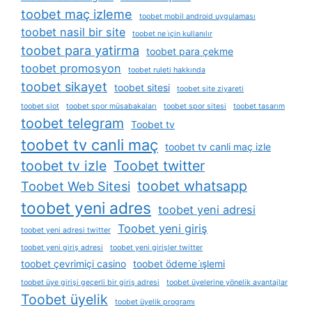
toobet maç izleme
toobet mobil android uygulaması
toobet nasil bir site
toobet ne i̇çin kullanılır
toobet para yatirma
toobet para çekme
toobet promosyon
toobet ruleti hakkında
toobet sikayet
toobet sitesi
toobet site ziyareti
toobet slot
toobet spor müsabakaları
toobet spor sitesi
toobet tasarım
toobet telegram
Toobet tv
toobet tv canli maç
toobet tv canli maç izle
toobet tv izle
Toobet twitter
toobet whatsapp
Toobet Web Sitesi
toobet yeni adres
toobet yeni adresi
Toobet yeni giriş
toobet yeni adresi twitter
toobet yeni giriş adresi
toobet yeni girişler twitter
toobet çevrimiçi casino
toobet ödeme i̇şlemi
toobet üye girişi geçerli bir giriş adresi
toobet üyelerine yönelik avantajlar
Toobet üyelik
toobet üyelik programı