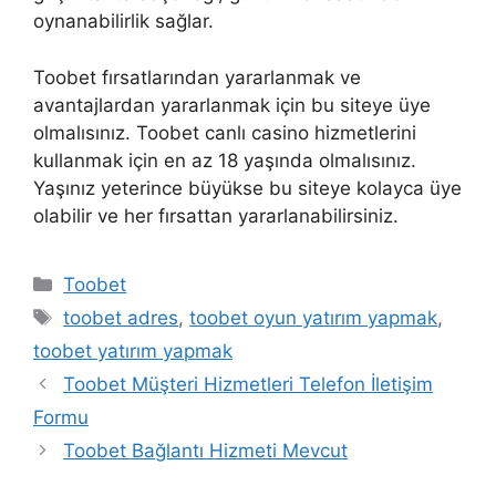
oynanabilirlik sağlar.
Toobet fırsatlarından yararlanmak ve
avantajlardan yararlanmak için bu siteye üye
olmalısınız. Toobet canlı casino hizmetlerini
kullanmak için en az 18 yaşında olmalısınız.
Yaşınız yeterince büyükse bu siteye kolayca üye
olabilir ve her fırsattan yararlanabilirsiniz.
Kategoriler
Toobet
Etiketler
toobet adres
,
toobet oyun yatırım yapmak
,
toobet yatırım yapmak
Yazı
Toobet Müşteri Hizmetleri Telefon İletişim
dolaşımı
Formu
Toobet Bağlantı Hizmeti Mevcut