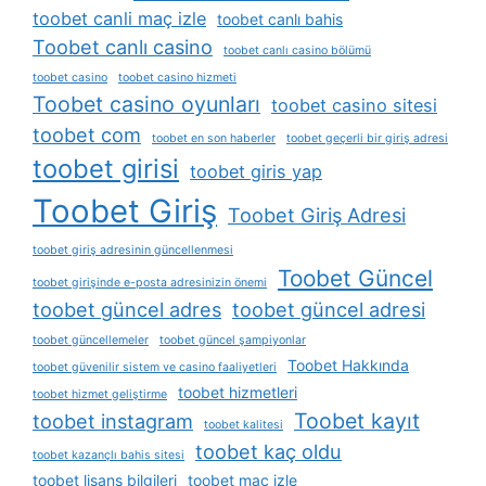
toobet canli maç izle
toobet canlı bahis
Toobet canlı casino
toobet canlı casino bölümü
toobet casino
toobet casino hizmeti
Toobet casino oyunları
toobet casino sitesi
toobet com
toobet en son haberler
toobet geçerli bir giriş adresi
toobet girisi
toobet giris yap
Toobet Giriş
Toobet Giriş Adresi
toobet giriş adresinin güncellenmesi
Toobet Güncel
toobet girişinde e-posta adresinizin önemi
toobet güncel adres
toobet güncel adresi
toobet güncellemeler
toobet güncel şampiyonlar
Toobet Hakkında
toobet güvenilir sistem ve casino faaliyetleri
toobet hizmetleri
toobet hizmet geliştirme
Toobet kayıt
toobet instagram
toobet kalitesi
toobet kaç oldu
toobet kazançlı bahis sitesi
toobet lisans bilgileri
toobet maç izle