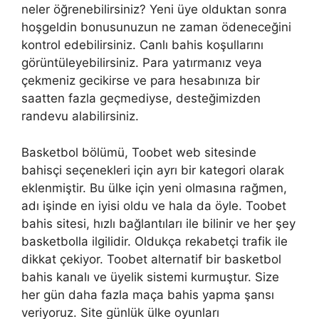
neler öğrenebilirsiniz? Yeni üye olduktan sonra
hoşgeldin bonusunuzun ne zaman ödeneceğini
kontrol edebilirsiniz. Canlı bahis koşullarını
görüntüleyebilirsiniz. Para yatırmanız veya
çekmeniz gecikirse ve para hesabınıza bir
saatten fazla geçmediyse, desteğimizden
randevu alabilirsiniz.
Basketbol bölümü, Toobet web sitesinde
bahisçi seçenekleri için ayrı bir kategori olarak
eklenmiştir. Bu ülke için yeni olmasına rağmen,
adı işinde en iyisi oldu ve hala da öyle. Toobet
bahis sitesi, hızlı bağlantıları ile bilinir ve her şey
basketbolla ilgilidir. Oldukça rekabetçi trafik ile
dikkat çekiyor. Toobet alternatif bir basketbol
bahis kanalı ve üyelik sistemi kurmuştur. Size
her gün daha fazla maça bahis yapma şansı
veriyoruz. Site günlük ülke oyunları