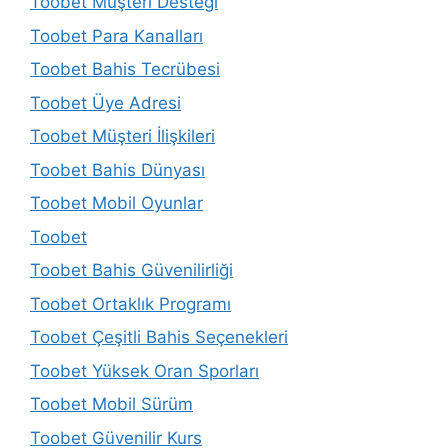
Toobet Müşteri Desteği
Toobet Para Kanalları
Toobet Bahis Tecrübesi
Toobet Üye Adresi
Toobet Müşteri İlişkileri
Toobet Bahis Dünyası
Toobet Mobil Oyunlar
Toobet
Toobet Bahis Güvenilirliği
Toobet Ortaklık Programı
Toobet Çeşitli Bahis Seçenekleri
Toobet Yüksek Oran Sporları
Toobet Mobil Sürüm
Toobet Güvenilir Kurs