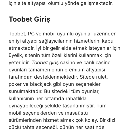
için site altyapısı olumlu yönde gelişmektedir.
Toobet Giriş
Toobet, PC ve mobil uyumlu oyunlar üzerinden
en iyi altyapı sağlayıcılarının hizmetlerini kabul
etmektedir. İyi bir gelir elde etmek isteyenler için
üyelik, sitenin tüm özelliklerini kullanmak için
yeterlidir.
Toobet giriş
casino ve canlı casino
oyunları tamamen onun premium altyapısı
tarafından desteklenmektedir. Sitede rulet,
poker ve blackjack gibi oyun seçenekleri
sunulmaktadır. Bu sitedeki tüm oyunlar,
kullanıcının her ortamda rahatlıkla
oynayabileceği şekilde tasarlanmıştır. Tüm
mobil seçeneklerden ve masaüstü
sürümlerinden hizmet almak çok kolay. Bir dizi
güçlü tahta seçeneği, günün her saatinde