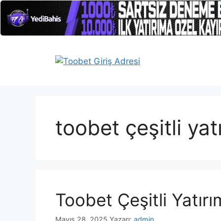
İçeriğe
atla
toobet çeşitli yatı
Toobet Çeşitli Yatırı
Mayıs 28, 2025
Yazarı:
admin