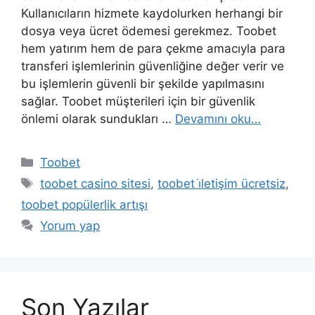
Kullanıcıların hizmete kaydolurken herhangi bir
dosya veya ücret ödemesi gerekmez. Toobet
hem yatırım hem de para çekme amacıyla para
transferi işlemlerinin güvenliğine değer verir ve
bu işlemlerin güvenli bir şekilde yapılmasını
sağlar. Toobet müşterileri için bir güvenlik
önlemi olarak sundukları …
Devamını oku…
Kategoriler
Toobet
Etiketler
toobet casino sitesi
,
toobet i̇letişim ücretsiz
,
toobet popülerlik artışı
Yorum yap
Son Yazılar