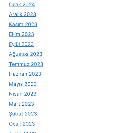
Ocak 2024
Aralık 2023
Kasım 2023
Ekim 2023
Eylül 2023
Ağustos 2023
Temmuz 2023
Haziran 2023
Mayıs 2023
Nisan 2023
Mart 2023
Şubat 2023
Ocak 2023