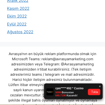
Aralık 2022
Kasım 2022
Ekim 2022
Eylül 2022
Ağustos 2022
Avrasya'nın en büyük reklam platformunda olmak için
Microsoft Teams:
reklam@avrasyamarketing.com
adresimizden veya Telegram: @Avrasyamarketing
adresimizden irtibat kurabilirsiniz. (Tek iletişim
adreslerimiz teams / telegram ve mail adresimizdir.
Harici hiçbir iletişim adresimiz bulunmamaktadır.
Lütfen itibar etmeyiniz.) Türkiye yasalarına göre 7258
sayılı kanun uyarınca yasa dışı bahis oynamanın
cezaları mevcuttur. Şu an bulunduğunuz site hiç bir
şekilde illegal bahis oyunları oynatmıyor ve oynamaya