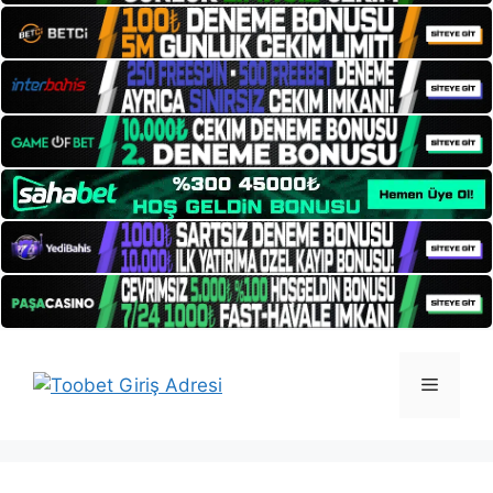
İçeriğe
atla
Menü