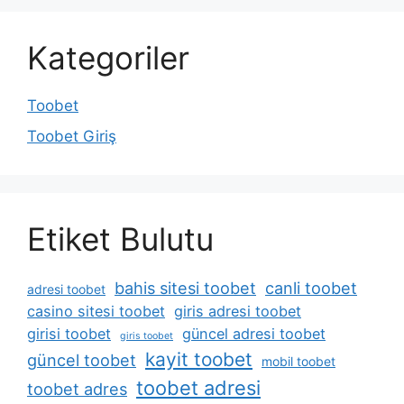
Kategoriler
Toobet
Toobet Giriş
Etiket Bulutu
bahis sitesi toobet
canli toobet
adresi toobet
casino sitesi toobet
giris adresi toobet
girisi toobet
güncel adresi toobet
giris toobet
kayit toobet
güncel toobet
mobil toobet
toobet adresi
toobet adres