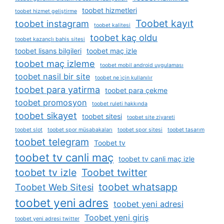
toobet hizmetleri
toobet hizmet geliştirme
Toobet kayıt
toobet instagram
toobet kalitesi
toobet kaç oldu
toobet kazançlı bahis sitesi
toobet lisans bilgileri
toobet maç izle
toobet maç izleme
toobet mobil android uygulaması
toobet nasil bir site
toobet ne i̇çin kullanılır
toobet para yatirma
toobet para çekme
toobet promosyon
toobet ruleti hakkında
toobet sikayet
toobet sitesi
toobet site ziyareti
toobet slot
toobet spor müsabakaları
toobet spor sitesi
toobet tasarım
toobet telegram
Toobet tv
toobet tv canli maç
toobet tv canli maç izle
toobet tv izle
Toobet twitter
toobet whatsapp
Toobet Web Sitesi
toobet yeni adres
toobet yeni adresi
Toobet yeni giriş
toobet yeni adresi twitter