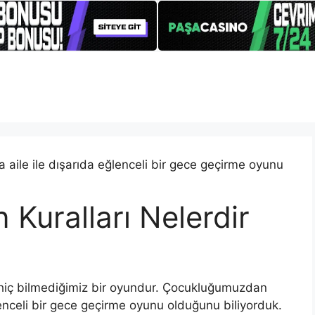
Kuralları Nelerdir
 hiç bilmediğimiz bir oyundur. Çocukluğumuzdan
lenceli bir gece geçirme oyunu olduğunu biliyorduk.