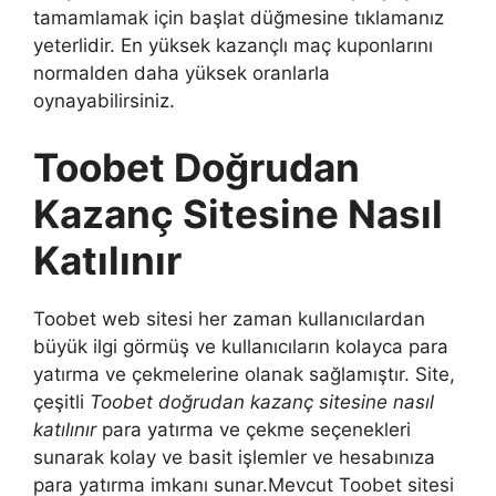
tamamlamak için başlat düğmesine tıklamanız
yeterlidir. En yüksek kazançlı maç kuponlarını
normalden daha yüksek oranlarla
oynayabilirsiniz.
Toobet Doğrudan
Kazanç Sitesine Nasıl
Katılınır
Toobet web sitesi her zaman kullanıcılardan
büyük ilgi görmüş ve kullanıcıların kolayca para
yatırma ve çekmelerine olanak sağlamıştır. Site,
çeşitli
Toobet doğrudan kazanç sitesine nasıl
katılınır
para yatırma ve çekme seçenekleri
sunarak kolay ve basit işlemler ve hesabınıza
para yatırma imkanı sunar.Mevcut Toobet sitesi