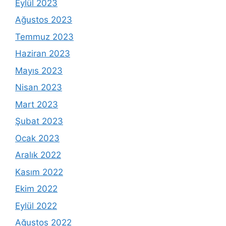
Eylül 2023
Ağustos 2023
Temmuz 2023
Haziran 2023
Mayıs 2023
Nisan 2023
Mart 2023
Şubat 2023
Ocak 2023
Aralık 2022
Kasım 2022
Ekim 2022
Eylül 2022
Ağustos 2022