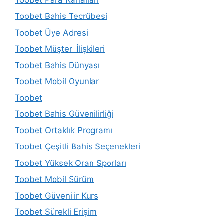
Toobet Bahis Tecrübesi
Toobet Üye Adresi
Toobet Müşteri İlişkileri
Toobet Bahis Dünyası
Toobet Mobil Oyunlar
Toobet
Toobet Bahis Güvenilirliği
Toobet Ortaklık Programı
Toobet Çeşitli Bahis Seçenekleri
Toobet Yüksek Oran Sporları
Toobet Mobil Sürüm
Toobet Güvenilir Kurs
Toobet Sürekli Erişim