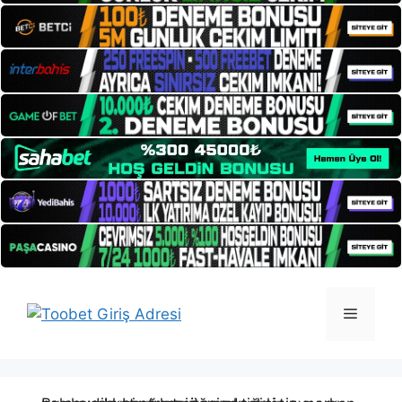
İçeriğe
atla
Menü