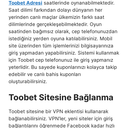
Toobet Adresi
saatlerinde oynanabilmektedir.
Saat dilimi farkından dolayı dünyanın her
yerinden canlı maçlar ülkemizin farklı saat
dilimlerinde gerçekleşebilmektedir. Oyun
saatinden bağımsız olarak, cep telefonunuzdan
istediğiniz yerden oyuna katılabilirsiniz. Mobil
site üzerinden tüm işlemlerinizi bilgisayarınıza
giriş yapmadan yapabilirsiniz. Sistemi kullanmak
için Toobet cep telefonunuz ile giriş yapmanız
yeterlidir. Bu sayede kuponlarınızı kolayca takip
edebilir ve canlı bahis kuponları
oluşturabilirsiniz.
Toobet Sitesine Bağlanma
Toobet sitesine bir VPN eklentisi kullanarak
bağlanabilirsiniz. VPN’ler, yeni siteler için giriş
bağlantılarını öğrenmede Facebook kadar hızlı