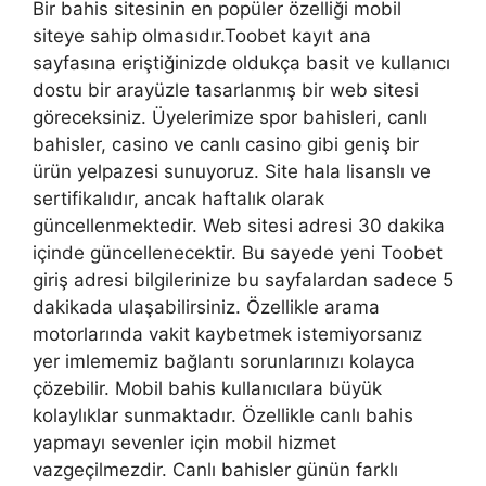
Bir bahis sitesinin en popüler özelliği mobil
siteye sahip olmasıdır.Toobet kayıt ana
sayfasına eriştiğinizde oldukça basit ve kullanıcı
dostu bir arayüzle tasarlanmış bir web sitesi
göreceksiniz. Üyelerimize spor bahisleri, canlı
bahisler, casino ve canlı casino gibi geniş bir
ürün yelpazesi sunuyoruz. Site hala lisanslı ve
sertifikalıdır, ancak haftalık olarak
güncellenmektedir. Web sitesi adresi 30 dakika
içinde güncellenecektir. Bu sayede yeni Toobet
giriş adresi bilgilerinize bu sayfalardan sadece 5
dakikada ulaşabilirsiniz. Özellikle arama
motorlarında vakit kaybetmek istemiyorsanız
yer imlememiz bağlantı sorunlarınızı kolayca
çözebilir. Mobil bahis kullanıcılara büyük
kolaylıklar sunmaktadır. Özellikle canlı bahis
yapmayı sevenler için mobil hizmet
vazgeçilmezdir. Canlı bahisler günün farklı